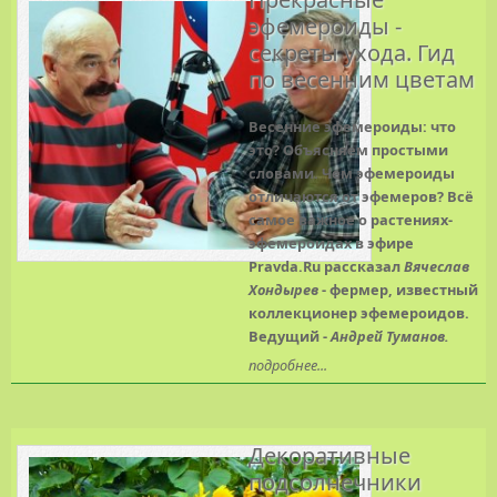
эфемероиды -
секреты ухода. Гид
по весенним цветам
Весенние эфемероиды: что
это? Объясняем простыми
словами. Чем эфемероиды
отличаются от эфемеров? Всё
самое важное о растениях-
эфемероидах в эфире
Pravda.Ru рассказал
Вячеслав
Хондырев
- фермер, известный
коллекционер эфемероидов.
Ведущий -
Андрей Туманов.
подробнее...
Декоративные
подсолнечники