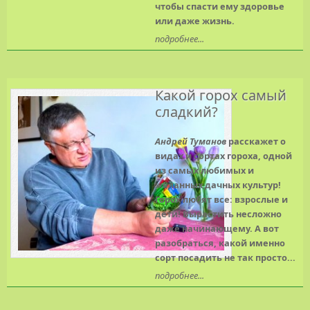
чтобы спасти ему здоровье
или даже жизнь.
подробнее...
Какой горох самый
сладкий?
Андрей Туманов
расскажет о
видах и сортах гороха, одной
из самых любимых и
желанных дачных культур!
Горох любят все: взрослые и
дети! Вырастить несложно
даже начинающему. А вот
разобраться, какой именно
сорт посадить не так просто...
подробнее...