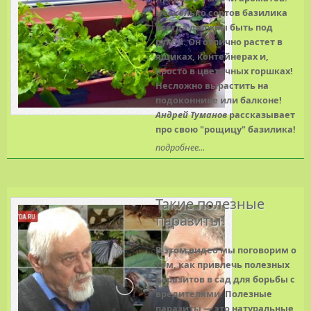
Несколько сортов базилика
всегда должны быть под
рукой. Он отлично растет в
ящиках, контейнерах и,
просто в цветочных горшках!
Несложно вырастить на
подоконнике или балконе!
Андрей Туманов
рассказывает
про свою "рощицу" базилика!
подробнее...
Такие полезные
паразиты!
В этом видео мы поговорим о
том, как привлечь полезных
паразитов в сад для борьбы с
вредителями. Полезные
паразиты — это натуральные