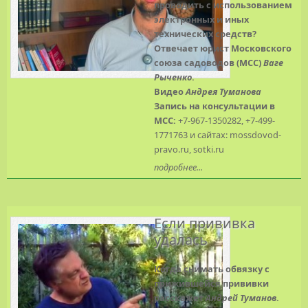
проводить с использованием
электронных и иных
технических средств?
Отвечает юрист Московского
союза садоводов (МСС)
Ваге
Рыченко
.
Видео
Андрея Туманова
Запись на консультации в
МСС:
+7-967-1350282, +7-499-
1771763 и сайтах: mossdovod-
pravo.ru, sotki.ru
подробнее...
Если прививка
удалась
Когда снимать обвязку с
прижившейся прививки
расскажет
Андрей Туманов
.