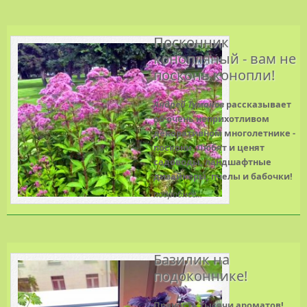
Посконник
конопляный - вам не
посконь конопли!
Андрей Туманов
рассказывает
об очень неприхотливом
декоративном многолетнике -
поскони. Любят и ценят
садоводы, ландшафтные
дизайнеры, пчелы и бабочки!
подробнее...
Базилик на
подоконнике!
Пряность тысячи ароматов!