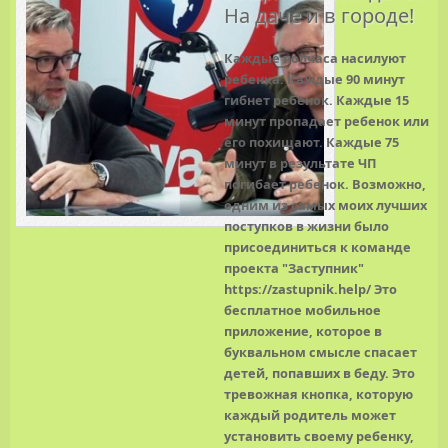
На даче и в городе!
Каждые полчаса насилуют
ребенка. Каждые 90 минут
гибнет ребенок. Каждые 15
минут пропадает ребенок или
его похищают. Каждые 75
минут в результате ЧП
погибает ребенок. Возможно,
одним из самых моих лучших
поступков в жизни было
присоединиться к команде
проекта "Заступник"
https://zastupnik.help/
Это
бесплатное мобильное
приложение, которое в
буквальном смысле спасает
детей, попавших в беду. Это
тревожная кнопка, которую
каждый родитель может
установить своему ребенку,