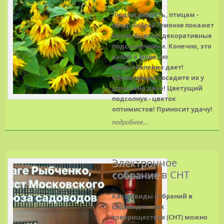
Людям радость, птицам -
обед!
Андрей Туманов
покажет
какие бывают декоративные
подсолнечники. Конечно, это
капля в море, но
представление дает!
Обязательно посадите их у
дома и на даче! Цветущий
подсолнух - цветок
оптимистов! Приносит удачу!
подробнее...
Электронное
собрание в СНТ
Какие виды собраний в
садоводческих
товариществах (СНТ) можно